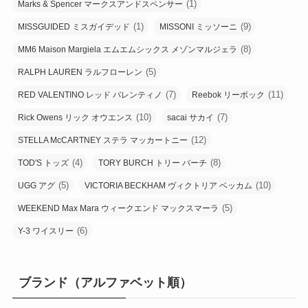
(1)
Marks & Spencer マークスアンドスペンサー
(1)
(9)
MISSGUIDED ミスガイデッド
MISSONI ミッソーニ
(8)
MM6 Maison Margiela エムエムシックス メゾンマルジェラ
(5)
RALPH LAUREN ラルフローレン
(7)
(11)
RED VALENTINO レッド バレンティノ
Reebok リーボック
(10)
(7)
Rick Owens リック オウエンス
sacai サカイ
(12)
STELLA McCARTNEY ステラ マッカートニー
(4)
(8)
TOD'S トッズ
TORY BURCH トリー バーチ
(5)
(10)
UGG アグ
VICTORIA BECKHAM ヴィクトリア ベッカム
(5)
WEEKEND Max Mara ウィークエンド マックスマーラ
(6)
Y-3 ワイスリー
ブランド（アルファベット順）