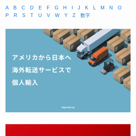
A
B
C
D
E
F
G
H
I
J
K
L
M
N
O
P
R
S
T
U
V
W
Y
Z
数字