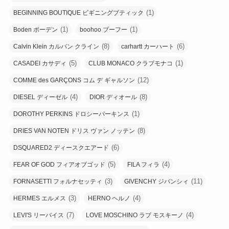
(1)
BEGINNING BOUTIQUE ビギニングブティック
(1)
(1)
Boden ボーデン
boohoo ブーフー
(8)
(6)
Calvin Klein カルバン クライン
carhartt カーハート
(5)
(1)
CASADEI カサディ
CLUB MONACO クラブモナコ
(12)
COMME des GARÇONS コム デ ギャルソン
(4)
(8)
DIESEL ディーゼル
DIOR ディオール
(1)
DOROTHY PERKINS ドロシーパーキンス
(8)
DRIES VAN NOTEN ドリス ヴァン ノッテン
(6)
DSQUARED2 ディースクエアード
(5)
(4)
FEAR OF GOD フィアオブゴッド
FILA フィラ
(3)
(11)
FORNASETTI フォルナセッティ
GIVENCHY ジバンシィ
(3)
(4)
HERMES エルメス
HERNO ヘルノ
(7)
(4)
LEVI'S リーバイス
LOVE MOSCHINO ラブ モスキーノ