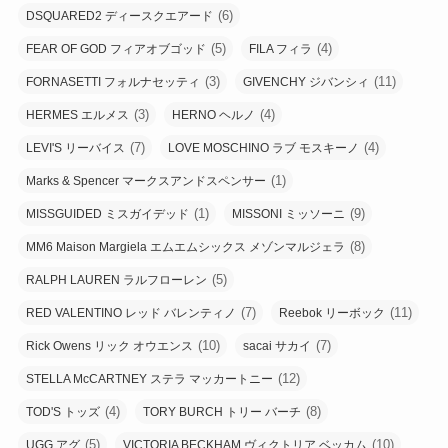
(6)
DSQUARED2 ディースクエアード
(5)
(4)
FEAR OF GOD フィアオブゴッド
FILA フィラ
(3)
(11)
FORNASETTI フォルナセッティ
GIVENCHY ジバンシィ
(3)
(4)
HERMES エルメス
HERNO ヘルノ
(7)
(4)
LEVI'S リーバイス
LOVE MOSCHINO ラブ モスキーノ
(1)
Marks & Spencer マークスアンドスペンサー
(1)
(9)
MISSGUIDED ミスガイデッド
MISSONI ミッソーニ
(8)
MM6 Maison Margiela エムエムシックス メゾンマルジェラ
(5)
RALPH LAUREN ラルフローレン
(7)
(11)
RED VALENTINO レッド バレンティノ
Reebok リーボック
(10)
(7)
Rick Owens リック オウエンス
sacai サカイ
(12)
STELLA McCARTNEY ステラ マッカートニー
(4)
(8)
TOD'S トッズ
TORY BURCH トリー バーチ
(5)
(10)
UGG アグ
VICTORIA BECKHAM ヴィクトリア ベッカム