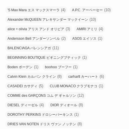
(4)
(10)
'S Max Mara エス マックスマーラ
A.P.C. アーペーセー
(10)
Alexander McQUEEN アレキサンダー マックイーン
(3)
(4)
alice + olivia アリス アンド オリビア
AMIRI アミリ
(2)
(1)
Andersson Bell アンダーソンベル
ASOS エイソス
(11)
BALENCIAGA バレンシアガ
(1)
BEGINNING BOUTIQUE ビギニングブティック
(1)
(1)
Boden ボーデン
boohoo ブーフー
(8)
(6)
Calvin Klein カルバン クライン
carhartt カーハート
(5)
(1)
CASADEI カサディ
CLUB MONACO クラブモナコ
(12)
COMME des GARÇONS コム デ ギャルソン
(4)
(8)
DIESEL ディーゼル
DIOR ディオール
(1)
DOROTHY PERKINS ドロシーパーキンス
(8)
DRIES VAN NOTEN ドリス ヴァン ノッテン