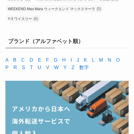
(5)
WEEKEND Max Mara ウィークエンド マックスマーラ
(6)
Y-3 ワイスリー
ブランド（アルファベット順）
A
B
C
D
E
F
G
H
I
J
K
L
M
N
O
P
R
S
T
U
V
W
Y
Z
数字