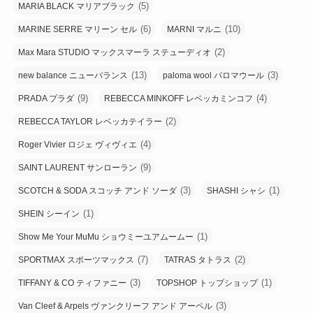
(5)
MARIA BLACK マリアブラック
(6)
(10)
MARINE SERRE マリーン セル
MARNI マルニ
(2)
Max Mara STUDIO マックスマーラ ステューディオ
(13)
(3)
new balance ニューバランス
paloma wool パロマウール
(9)
(4)
PRADA プラダ
REBECCA MINKOFF レベッカミンコフ
(2)
REBECCA TAYLOR レベッカテイラー
(4)
Roger Vivier ロジェ ヴィヴィエ
(9)
SAINT LAURENT サンローラン
(3)
(1)
SCOTCH & SODA スコッチ アンド ソーダ
SHASHI シャシ
(1)
SHEIN シーイン
(1)
Show Me Your MuMu ショウミーユアムームー
(7)
(2)
SPORTMAX スポーツマックス
TATRAS タトラス
(3)
(1)
TIFFANY & CO ティファニー
TOPSHOP トップショップ
(3)
Van Cleef & Arpels ヴァンクリーフ アンド アーペル