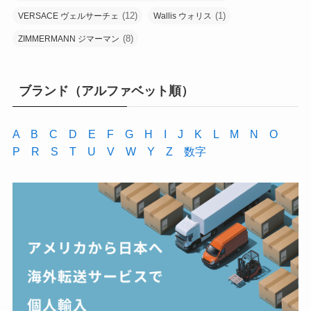
(12)
(1)
VERSACE ヴェルサーチェ
Wallis ウォリス
(8)
ZIMMERMANN ジマーマン
ブランド（アルファベット順）
A
B
C
D
E
F
G
H
I
J
K
L
M
N
O
P
R
S
T
U
V
W
Y
Z
数字