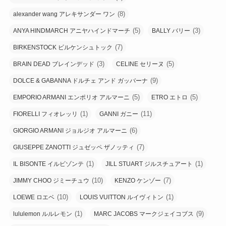
(8)
alexander wang アレキサンダー ワン
(5)
(3)
ANYA HINDMARCH アニヤハインドマーチ
BALLY バリー
(7)
BIRKENSTOCK ビルケンシュトック
(3)
(5)
BRAIN DEAD ブレインデッド
CELINE セリーヌ
(9)
DOLCE & GABANNA ドルチェ アンド ガッバーナ
(5)
(5)
EMPORIO ARMANI エンポリオ アルマーニ
ETRO エトロ
(1)
(11)
FIORELLI フィオレッリ
GANNI ガニー
(6)
GIORGIO ARMANI ジョルジオ アルマーニ
(7)
GIUSEPPE ZANOTTI ジュゼッペ ザノッティ
(1)
(1)
IL BISONTE イルビゾンテ
JILL STUART ジルスチュアート
(10)
(7)
JIMMY CHOO ジミーチュウ
KENZO ケンゾー
(10)
(1)
LOEWE ロエベ
LOUIS VUITTON ルイヴィトン
(1)
(9)
lululemon ルルレモン
MARC JACOBS マークジェイコブス