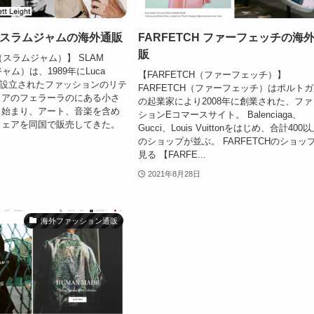
AM スラムジャムの海外通販
FARFETCH ファーフェッチの海
販
M（スラムジャム）】 SLAM
ャム）は、1989年にLuca
【FARFETCH（ファーフェッチ）】
よって設立されたファッションのリテ
FARFETCH（ファーフェッチ）はポルト
リアのフェラーラのにある小さ
の起業家により2008年に創業された、ファ
ら始まり、アート、音楽を含め
ションEコマースサイト。 Balenciaga、
ウェアを同国で販売してきた。
Gucci、Louis Vuittonをはじめ、合計400
のショップが並ぶ。 FARFETCHのショッ
見る 【FARFE...
2021年8月28日
海外ファッション通販