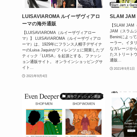
LUISAVIAROMA ルイーザヴィアロ
SLAM J
ーマの海外通販
【SLAM JA
JAM（スラムジ
【LUISAVIAROMA（ルイーザヴィアロー
Beniniに
マ）】 LUISAVIAROMA（ルイーザヴィアロ
ーラー。イタ
ーマ）は、1929年にフランス人帽子デザイナ
なガレージか
ーのLuisa Jaquinがフィレンツェに開業したブ
たストリート
ティック「LUISA」を起源とする、ファッシ
通販...
ョン通販サイト。 オンラインショッピングサ
イト...
2021年9月1日
2021年9月4日
海外ファッション通販