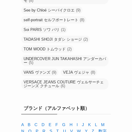
モ
(8)
See by Chloé シーバイクロエ
(9)
self-portrait セルフポートレート
(8)
Soi PARIS ソワ パリ
(1)
TADASHI SHOJI タダシ ショージ
(2)
TOM WOOD トムウッド
(2)
UNDERCOVER JUN TAKAHASHI アンダーカバ
ー
(5)
VANS ヴァンズ
(9)
VEJA ヴェジャ
(8)
VERSACE JEANS COUTURE ヴェルサーチェ
ジーンズ クチュール
(6)
ブランド（アルファベット順）
A
B
C
D
E
F
G
H
I
J
K
L
M
N
O
P
R
S
T
U
V
W
Y
Z
数字