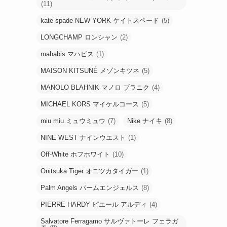
(11)
kate spade NEW YORK ケイトスペード
(5)
LONGCHAMP ロンシャン
(2)
mahabis マハビス
(1)
MAISON KITSUNÉ メゾンキツネ
(5)
MANOLO BLAHNIK マノロ ブラニク
(4)
MICHAEL KORS マイケルコース
(5)
miu miu ミュウミュウ
(7)
Nike ナイキ
(8)
NINE WEST ナインウエスト
(1)
Off-White ホフホワイト
(10)
Onitsuka Tiger オニツカタイガー
(1)
Palm Angels パームエンジェルス
(8)
PIERRE HARDY ピエール アルディ
(4)
Salvatore Ferragamo サルヴァトーレ フェラガ