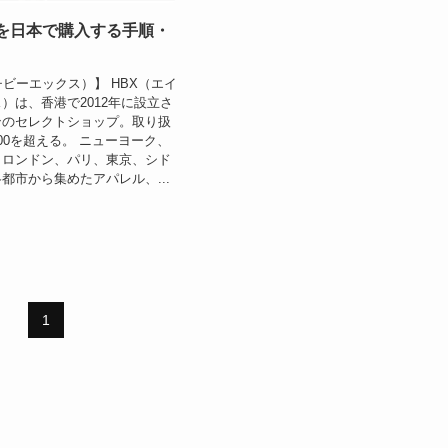
販を日本で購入する手順・
チビーエックス）】 HBX（エイ
）は、香港で2012年に設立さ
ンのセレクトショップ。取り扱
00を超える。 ニューヨーク、
、ロンドン、パリ、東京、シド
都市から集めたアパレル、...
1