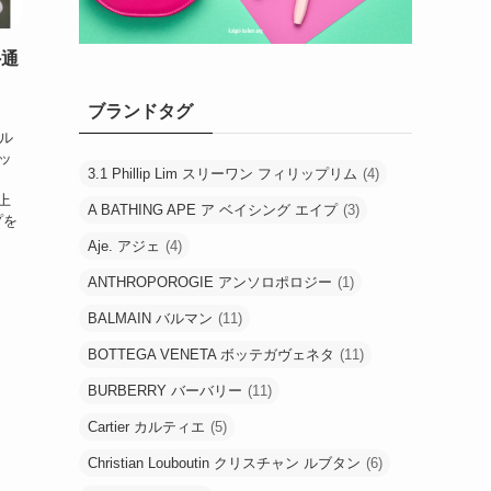
外通
ブランドタグ
ガル
ッ
3.1 Phillip Lim スリーワン フィリップリム
(4)
以上
A BATHING APE ア ベイシング エイプ
(3)
プを
Aje. アジェ
(4)
ANTHROPOROGIE アンソロポロジー
(1)
BALMAIN バルマン
(11)
BOTTEGA VENETA ボッテガヴェネタ
(11)
BURBERRY バーバリー
(11)
Cartier カルティエ
(5)
Christian Louboutin クリスチャン ルブタン
(6)