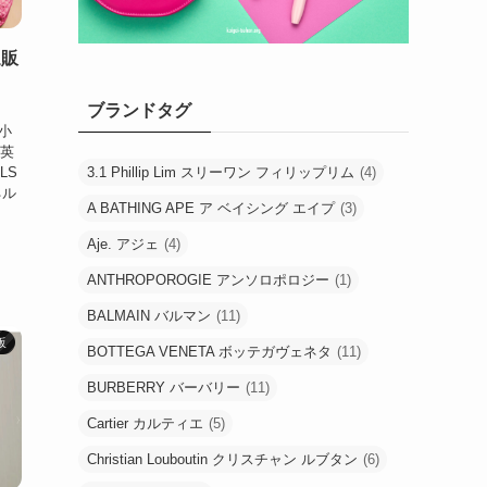
通販
ブランドタグ
に
級小
み英
3.1 Phillip Lim スリーワン フィリップリム
(4)
LS
ネル
A BATHING APE ア ベイシング エイプ
(3)
Aje. アジェ
(4)
ANTHROPOROGIE アンソロポロジー
(1)
BALMAIN バルマン
(11)
販
BOTTEGA VENETA ボッテガヴェネタ
(11)
BURBERRY バーバリー
(11)
Cartier カルティエ
(5)
Christian Louboutin クリスチャン ルブタン
(6)