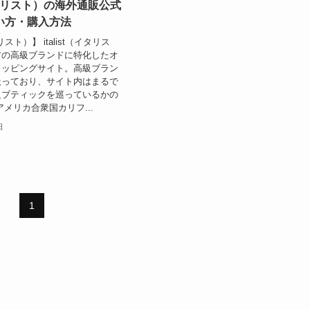
（イタリスト）の海外通販公式
い方・購入方法
タリスト）】 italist（イタリス
アの高級ブランドに特化したオ
ョッピングサイト。高級ブラン
扱っており、サイト内はまるで
級ブティックを巡っているかの
アメリカ合衆国カリフ...
日
1