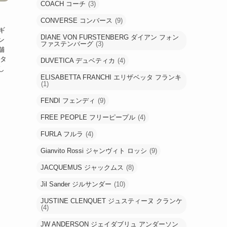
COACH コーチ
(3)
CONVERSE コンバース
(9)
ギ
DIANE VON FURSTENBERG ダイアン フォン
ン
ファステンバーグ
(3)
舗
スタ
DUVETICA デュベティカ
(4)
し
ELISABETTA FRANCHI エリザベッタ フランキ
(1)
FENDI フェンディ
(9)
FREE PEOPLE フリーピープル
(4)
FURLA フルラ
(4)
Gianvito Rossi ジャンヴィト ロッシ
(9)
JACQUEMUS ジャックムス
(8)
Jil Sander ジルサンダー
(10)
JUSTINE CLENQUET ジュスティーヌ クランケ
(4)
JW ANDERSON ジェイダブリュ アンダーソン