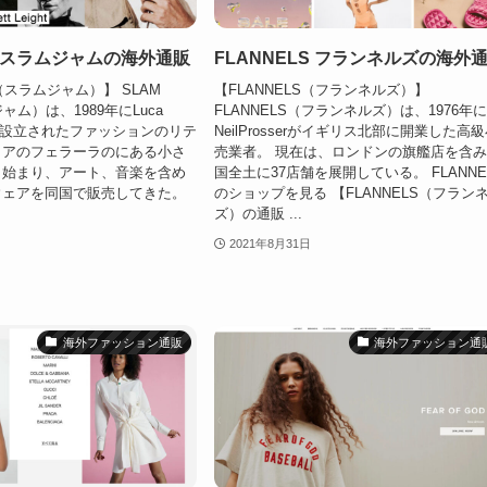
AM スラムジャムの海外通販
FLANNELS フランネルズの海外
M（スラムジャム）】 SLAM
【FLANNELS（フランネルズ）】
ャム）は、1989年にLuca
FLANNELS（フランネルズ）は、1976年
よって設立されたファッションのリテ
NeilProsserがイギリス北部に開業した高
リアのフェラーラのにある小さ
売業者。 現在は、ロンドンの旗艦店を含
ら始まり、アート、音楽を含め
国全土に37店舗を展開している。 FLANNE
ウェアを同国で販売してきた。
のショップを見る 【FLANNELS（フラン
ズ）の通販 ...
2021年8月31日
海外ファッション通販
海外ファッション通