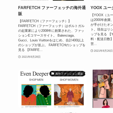
FARFETCH ファーフェッチの海外通
YOOX ユ
販
【YOOX（ユ
は2000年創
【FARFETCH（ファーフェッチ）】
が手がけたオ
FARFETCH（ファーフェッチ）はポルトガル
ト。現在はリシ
の起業家により2008年に創業された、ファッ
ップを見る 【
ションEコマースサイト。 Balenciaga、
料・配送日数】 
Gucci、Louis Vuittonをはじめ、合計400以上
営...
のショップが並ぶ。 FARFETCHのショップを
見る 【FARFE...
2021年8月26日
2021年8月28日
海外ファッション通販