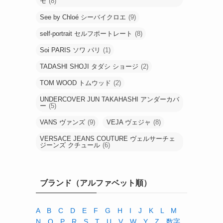
モ
(8)
See by Chloé シーバイクロエ
(9)
self-portrait セルフポートレート
(8)
Soi PARIS ソワ パリ
(1)
TADASHI SHOJI タダシ ショージ
(2)
TOM WOOD トムウッド
(2)
UNDERCOVER JUN TAKAHASHI アンダーカバ
ー
(5)
VANS ヴァンズ
(9)
VEJA ヴェジャ
(8)
VERSACE JEANS COUTURE ヴェルサーチェ
ジーンズ クチュール
(6)
ブランド（アルファベット順）
A
B
C
D
E
F
G
H
I
J
K
L
M
N
O
P
R
S
T
U
V
W
Y
Z
数字