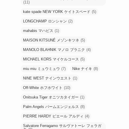
(11)
kate spade NEW YORK ケイトスペード
(5)
LONGCHAMP ロンシャン
(2)
mahabis マハビス
(1)
MAISON KITSUNÉ メゾンキツネ
(5)
MANOLO BLAHNIK マノロ ブラニク
(4)
MICHAEL KORS マイケルコース
(5)
miu miu ミュウミュウ
(7)
Nike ナイキ
(8)
NINE WEST ナインウエスト
(1)
Off-White ホフホワイト
(10)
Onitsuka Tiger オニツカタイガー
(1)
Palm Angels パームエンジェルス
(8)
PIERRE HARDY ピエール アルディ
(4)
Salvatore Ferragamo サルヴァトーレ フェラガ