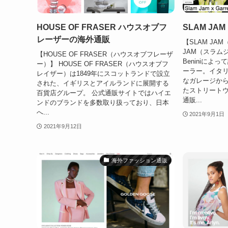
HOUSE OF FRASER ハウスオブフ
SLAM J
レーザーの海外通販
【SLAM JA
JAM（スラムジ
【HOUSE OF FRASER（ハウスオブフレーザ
Beniniに
ー）】 HOUSE OF FRASER（ハウスオブフ
ーラー。イタ
レイザー）は1849年にスコットランドで設立
なガレージか
された、イギリスとアイルランドに展開する
たストリート
百貨店グループ。 公式通販サイトではハイエ
通販...
ンドのブランドを多数取り扱っており、日本
へ...
2021年9月1日
2021年9月12日
海外ファッション通販