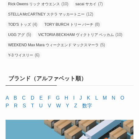
(10)
(7)
Rick Owens リック オウエンス
sacai サカイ
(12)
STELLA McCARTNEY ステラ マッカートニー
(4)
(8)
TOD'S トッズ
TORY BURCH トリー バーチ
(5)
(10)
UGG アグ
VICTORIA BECKHAM ヴィクトリア ベッカム
(5)
WEEKEND Max Mara ウィークエンド マックスマーラ
(6)
Y-3 ワイスリー
ブランド（アルファベット順）
A
B
C
D
E
F
G
H
I
J
K
L
M
N
O
P
R
S
T
U
V
W
Y
Z
数字