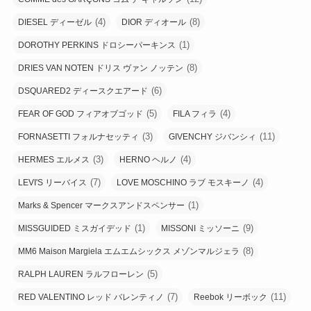
(4)
(8)
DIESEL ディーゼル
DIOR ディオール
(1)
DOROTHY PERKINS ドロシーパーキンス
(8)
DRIES VAN NOTEN ドリス ヴァン ノッテン
(6)
DSQUARED2 ディースクエアード
(5)
(4)
FEAR OF GOD フィアオブゴッド
FILA フィラ
(3)
(11)
FORNASETTI フォルナセッティ
GIVENCHY ジバンシィ
(3)
(4)
HERMES エルメス
HERNO ヘルノ
(7)
(4)
LEVI'S リーバイス
LOVE MOSCHINO ラブ モスキーノ
(1)
Marks & Spencer マークスアンドスペンサー
(1)
(9)
MISSGUIDED ミスガイデッド
MISSONI ミッソーニ
(8)
MM6 Maison Margiela エムエムシックス メゾンマルジェラ
(5)
RALPH LAUREN ラルフローレン
(7)
(11)
RED VALENTINO レッド バレンティノ
Reebok リーボック