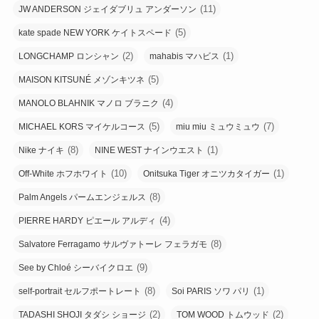
(11)
JW ANDERSON ジェイダブリュ アンダーソン
(5)
kate spade NEW YORK ケイトスペード
(2)
(1)
LONGCHAMP ロンシャン
mahabis マハビス
(5)
MAISON KITSUNÉ メゾンキツネ
(4)
MANOLO BLAHNIK マノロ ブラニク
(5)
(7)
MICHAEL KORS マイケルコース
miu miu ミュウミュウ
(8)
(1)
Nike ナイキ
NINE WEST ナインウエスト
(10)
(1)
Off-White ホフホワイト
Onitsuka Tiger オニツカタイガー
(8)
Palm Angels パームエンジェルス
(4)
PIERRE HARDY ピエール アルディ
(8)
Salvatore Ferragamo サルヴァトーレ フェラガモ
(9)
See by Chloé シーバイクロエ
(8)
(1)
self-portrait セルフポートレート
Soi PARIS ソワ パリ
(2)
(2)
TADASHI SHOJI タダシ ショージ
TOM WOOD トムウッド