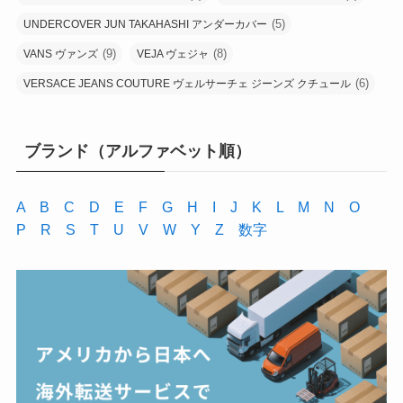
(5)
UNDERCOVER JUN TAKAHASHI アンダーカバー
(9)
(8)
VANS ヴァンズ
VEJA ヴェジャ
(6)
VERSACE JEANS COUTURE ヴェルサーチェ ジーンズ クチュール
ブランド（アルファベット順）
A
B
C
D
E
F
G
H
I
J
K
L
M
N
O
P
R
S
T
U
V
W
Y
Z
数字