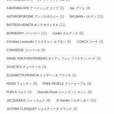
(3)
(4)
A BATHING APE ア ベイシング エイプ
Aje. アジェ
(1)
(11)
ANTHROPOROGIE アンソロポロジー
BALMAIN バルマン
(11)
BOTTEGA VENETA ボッテガヴェネタ
(11)
(5)
BURBERRY バーバリー
Cartier カルティエ
(6)
(3)
Christian Louboutin クリスチャン ルブタン
COACH コーチ
(9)
CONVERSE コンバース
(3)
DIANE VON FURSTENBERG ダイアン フォン ファステンバーグ
(4)
DUVETICA デュベティカ
(1)
ELISABETTA FRANCHI エリザベッタ フランキ
(9)
(4)
FENDI フェンディ
FREE PEOPLE フリーピープル
(4)
(9)
FURLA フルラ
Gianvito Rossi ジャンヴィト ロッシ
(8)
(10)
JACQUEMUS ジャックムス
Jil Sander ジルサンダー
(4)
JUSTINE CLENQUET ジュスティーヌ クランケ